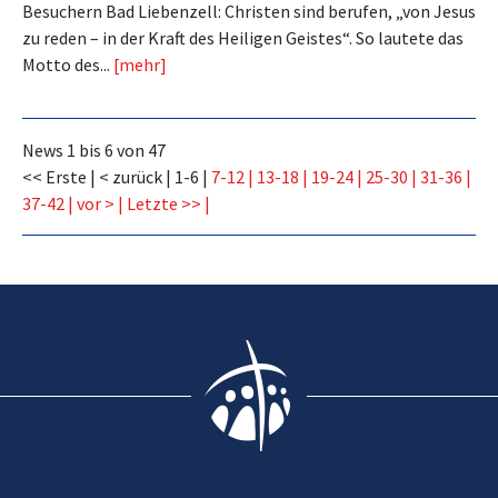
Besuchern Bad Liebenzell: Christen sind berufen, „von Jesus
zu reden – in der Kraft des Heiligen Geistes“. So lautete das
Motto des...
[mehr]
News 1 bis 6 von 47
<< Erste
< zurück
1-6
7-12
13-18
19-24
25-30
31-36
37-42
vor >
Letzte >>