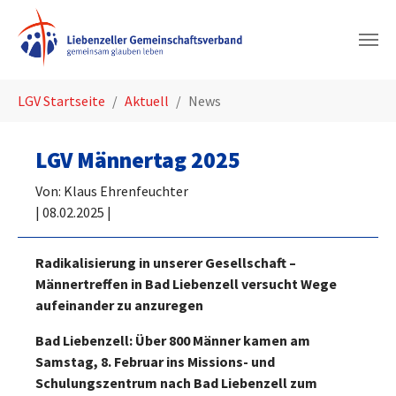
Zum Hauptinhalt springen
Sie sind hier:
LGV Startseite
Aktuell
News
LGV Männertag 2025
Von: Klaus Ehrenfeuchter
|
08.02.2025 |
Radikalisierung in unserer Gesellschaft –
Männertreffen in Bad Liebenzell versucht Wege
aufeinander zu anzuregen
Bad Liebenzell: Über 800 Männer kamen am
Samstag, 8. Februar ins Missions- und
Schulungszentrum nach Bad Liebenzell zum